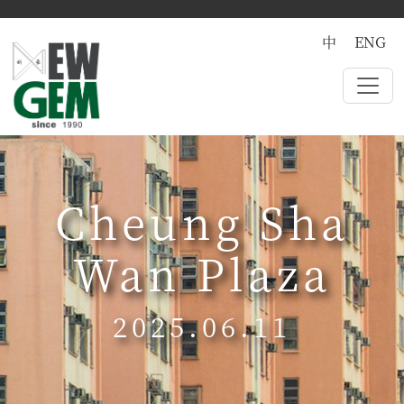
中
ENG
Cheung Sha
Wan Plaza
2025.06.11