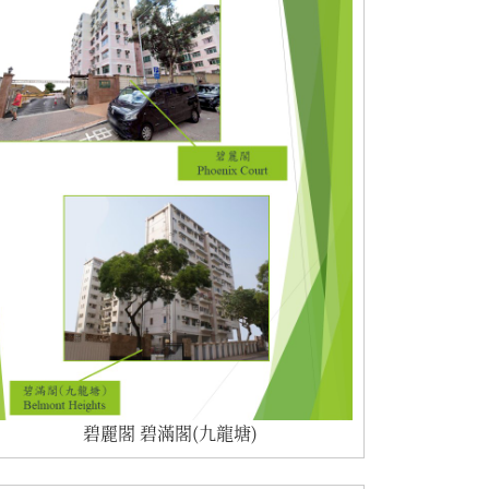
碧麗閣 碧滿閣(九龍塘)