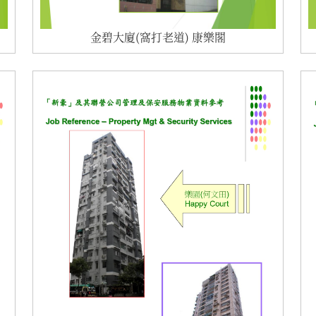
金碧大廈(窩打老道) 康樂閣