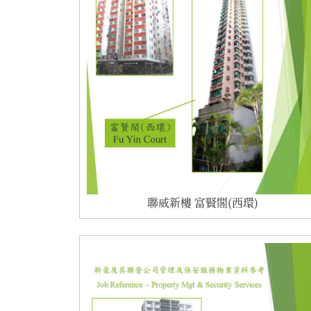
聯威新樓 富賢閣(西環)