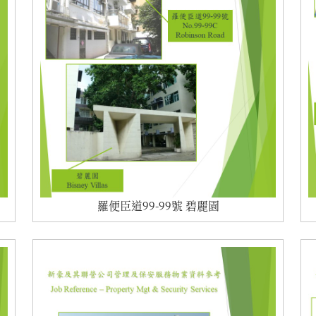
羅便臣道99-99號 碧麗園