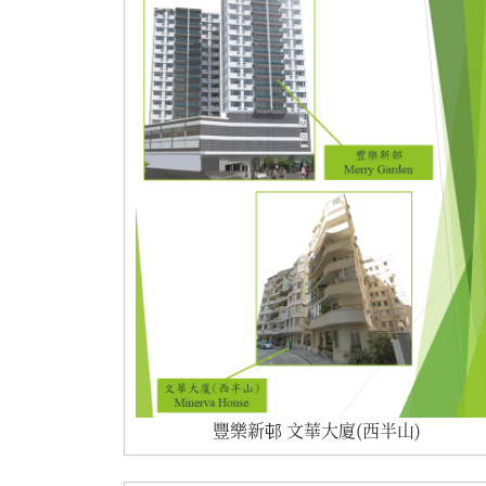
豐樂新邨 文華大廈(西半山)