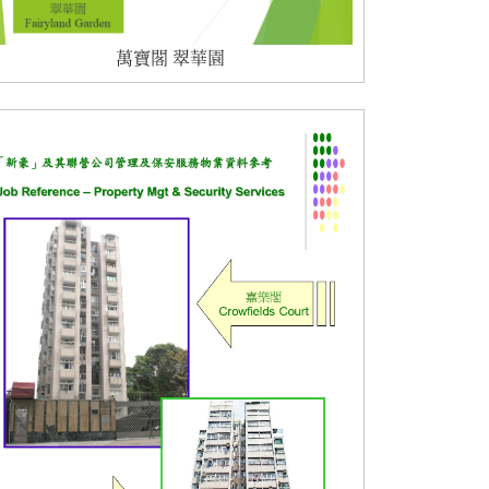
萬寶閣 翠華園